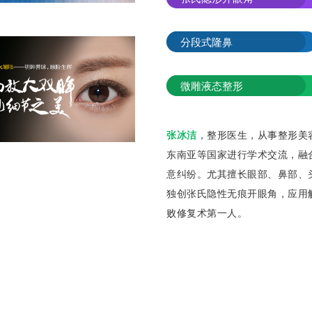
分段式隆鼻
微雕液态整形
张冰洁
，整形医生，从事整形美
东南亚等国家进行学术交流，融
意纠纷。尤其擅长眼部、鼻部、
独创张氏隐性无痕开眼角，应用
败修复术第一人。