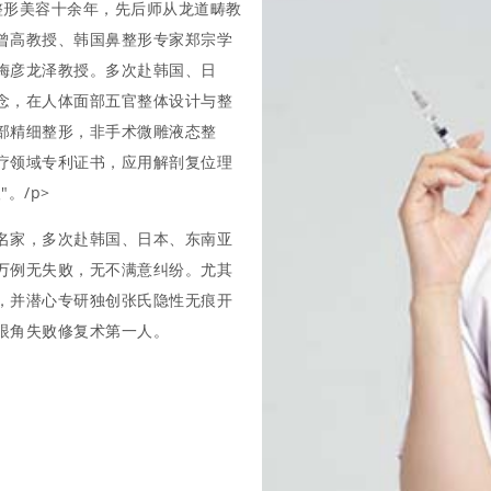
整形美容十余年，先后师从龙道畴教
曾高教授、韩国鼻整形专家郑宗学
梅彦龙泽教授。多次赴韩国、日
念，在人体面部五官整体设计与整
部精细整形，非手术微雕液态整
疗领域专利证书，应用解剖复位理
。/p>
名家，多次赴韩国、日本、东南亚
万例无失败，无不满意纠纷。尤其
，并潜心专研独创张氏隐性无痕开
眼角失败修复术第一人。