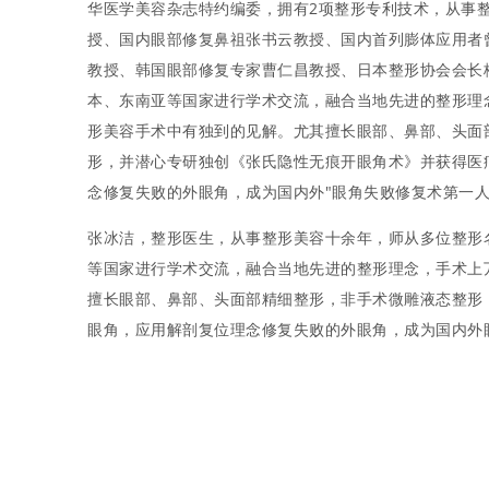
华医学美容杂志特约编委，拥有2项整形专利技术，从事
授、国内眼部修复鼻祖张书云教授、国内首列膨体应用者
教授、韩国眼部修复专家曹仁昌教授、日本整形协会会长
本、东南亚等国家进行学术交流，融合当地先进的整形理
形美容手术中有独到的见解。尤其擅长眼部、鼻部、头面
形，并潜心专研独创《张氏隐性无痕开眼角术》并获得医
念修复失败的外眼角，成为国内外"眼角失败修复术第一人"
​张冰洁，整形医生，从事整形美容十余年，师从多位整形
等国家进行学术交流，融合当地先进的整形理念，手术上
擅长眼部、鼻部、头面部精细整形，非手术微雕液态整形
眼角，应用解剖复位理念修复失败的外眼角，成为国内外