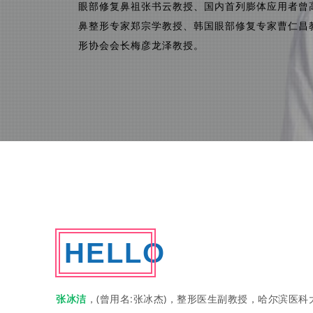
眼部修复鼻祖张书云教授、国内首列膨体应用者曾
鼻整形专家郑宗学教授、韩国眼部修复专家曹仁昌
形协会会长梅彦龙泽教授。
HELLO
张冰洁
，(曾用名:张冰杰)，整形医生副教授，哈尔滨医