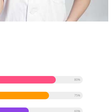
80%
75%
60%