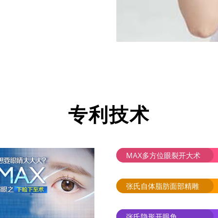
专利技术
MAX多方位眼裂开大术
张氏自体脂肪面部精雕
张氏隐形开眼角