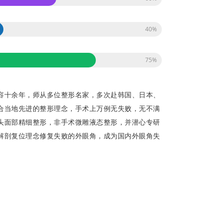
40%
75%
容十余年，师从多位整形名家，多次赴韩国、日本、
合当地先进的整形理念，手术上万例无失败，无不满
头面部精细整形，非手术微雕液态整形，并潜心专研
解剖复位理念修复失败的外眼角，成为国内外眼角失